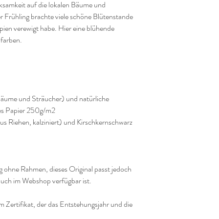
rksamkeit auf die lokalen Bäume und
r Frühling brachte viele schöne Blütenstande
ypien verewigt habe. Hier eine blühende
rdfarben.
Bäume und Sträucher) und natürliche
ies Papier 250g/m2
s Riehen, kalziniert) und Kirschkernschwarz
ohne Rahmen, dieses Original passt jedoch
auch im Webshop verfügbar ist.
 Zertifikat, der das Entstehungsjahr und die