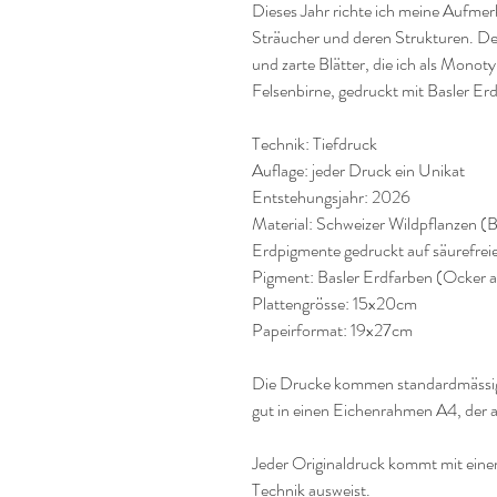
Dieses Jahr richte ich meine Aufme
Sträucher und deren Strukturen. De
und zarte Blätter, die ich als Monot
Felsenbirne, gedruckt mit Basler E
Technik: Tiefdruck
Auflage: jeder Druck ein Unikat
Entstehungsjahr: 2026
Material: Schweizer Wildpflanzen (
Erdpigmente gedruckt auf säurefre
Pigment: Basler Erdfarben (Ocker au
Plattengrösse: 15x20cm
Papeirformat: 19x27cm
Die Drucke kommen standardmässig 
gut in einen Eichenrahmen A4, der 
Jeder Originaldruck kommt mit einem
Technik ausweist.